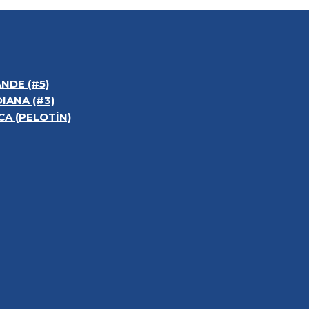
NDE (#5)
IANA (#3)
A (PELOTÍN)