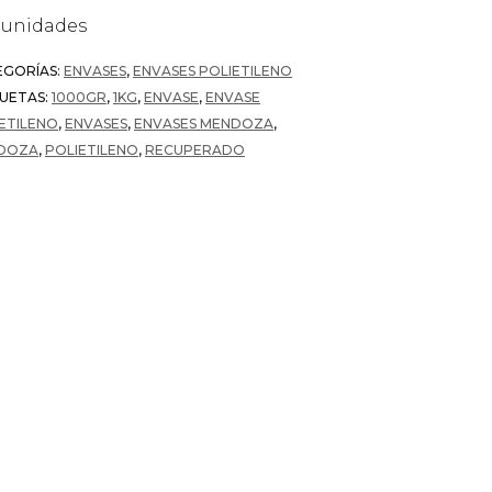
0 unidades
EGORÍAS:
ENVASES
,
ENVASES POLIETILENO
UETAS:
1000GR
,
1KG
,
ENVASE
,
ENVASE
ETILENO
,
ENVASES
,
ENVASES MENDOZA
,
DOZA
,
POLIETILENO
,
RECUPERADO