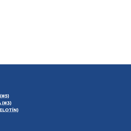
(#5)
 (#3)
ELOTÍN)