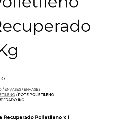
olietileno
Recuperado
1Kg
00
O
/
ENVASES
/
ENVASES
ETILENO
/ POTE POLIETILENO
UPERADO 1KG
e Recuperado Polietileno x 1