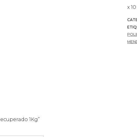
x 1
CAT
ETIQ
POLI
MEN
 Recuperado 1Kg”