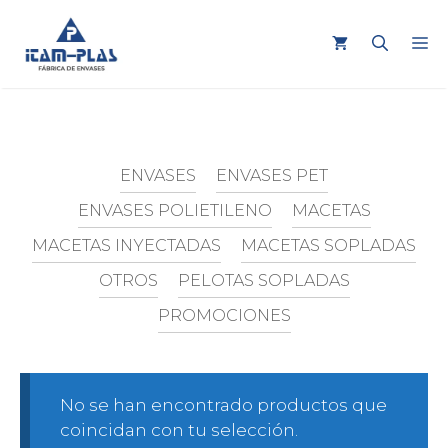
Saltar
al
M
contenido
ENVASES
ENVASES PET
ENVASES POLIETILENO
MACETAS
MACETAS INYECTADAS
MACETAS SOPLADAS
OTROS
PELOTAS SOPLADAS
PROMOCIONES
No se han encontrado productos que
coincidan con tu selección.