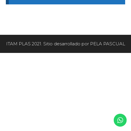
ITAM PLAS 2021. Sitio desarrollado por PELA PASCUAL
Artículo añadido al carrito.
FINALIZAR COMPRA
0 artículos -
$
0,00