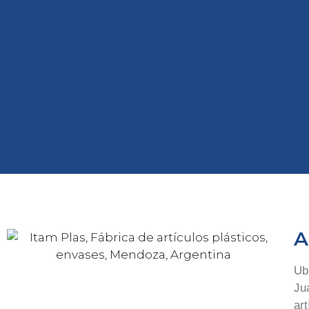
ITAM
A
Ub
Ju
ar