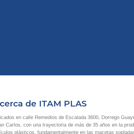
cerca de ITAM PLAS
icados en calle Remedios de Escalada 3600, Dorrego Guay
an Carlos, con una trayectoria de más de 35 años en la prod
tículos plásticos, fundamentalmente en las macetas soplada