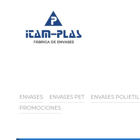
Saltar
al
contenido
ENVASES
ENVASES PET
ENVASES POLIETI
PROMOCIONES