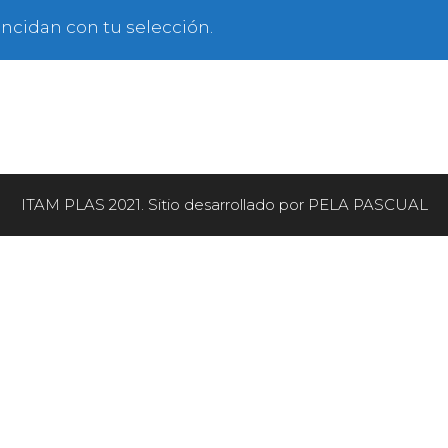
ncidan con tu selección.
ITAM PLAS 2021. Sitio desarrollado por PELA PASCUAL