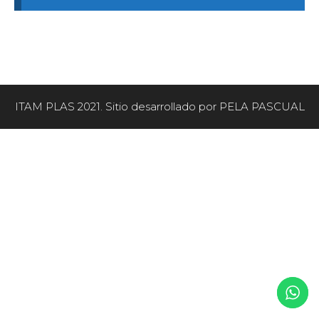
ITAM PLAS 2021. Sitio desarrollado por PELA PASCUAL
Artículo añadido al carrito.
FINALIZAR COMPRA
0 artículos -
$
0,00