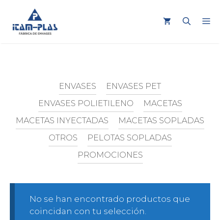
Saltar
al
M
contenido
ENVASES
ENVASES PET
ENVASES POLIETILENO
MACETAS
MACETAS INYECTADAS
MACETAS SOPLADAS
OTROS
PELOTAS SOPLADAS
PROMOCIONES
No se han encontrado productos que
coincidan con tu selección.