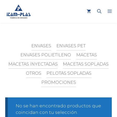
Saltar
al
M
contenido
ENVASES
ENVASES PET
ENVASES POLIETILENO
MACETAS
MACETAS INYECTADAS
MACETAS SOPLADAS
OTROS
PELOTAS SOPLADAS
PROMOCIONES
No se han encontrado productos que
coincidan con tu selección.