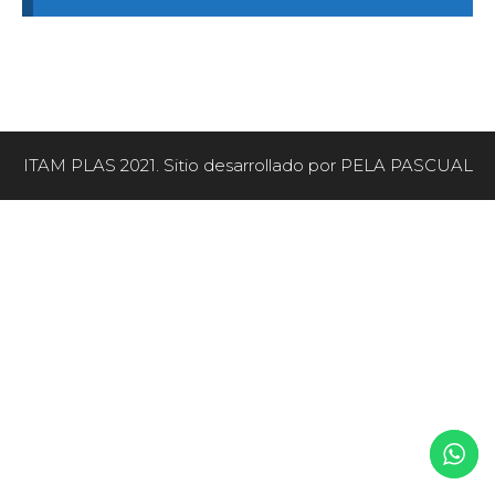
ITAM PLAS 2021. Sitio desarrollado por PELA PASCUAL
Artículo añadido al carrito.
FINALIZAR COMPRA
0 artículos -
$
0,00