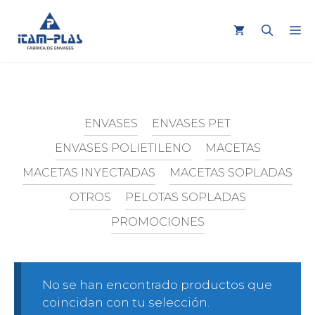
Saltar
al
M
contenido
ENVASES
ENVASES PET
ENVASES POLIETILENO
MACETAS
MACETAS INYECTADAS
MACETAS SOPLADAS
OTROS
PELOTAS SOPLADAS
PROMOCIONES
No se han encontrado productos que
coincidan con tu selección.