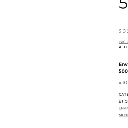
$
0,
INICI
ACE
Env
500
x 1
CAT
ETIQ
ENV
MEN