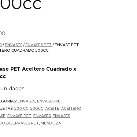
500cc
00
O
/
ENVASES
/
ENVASES PET
/ ENVASE PET
ITERO CUADRADO 500CC
ase PET Aceitero Cuadrado x
cc
0 unidades
EGORÍAS:
ENVASES
,
ENVASES PET
UETAS:
500 CC
,
500CC
,
ACEITE
,
ACEITERO
,
ASE
,
ENVASE PET
,
ENVASES
,
ENVASES
DOZA
,
ENVASES PET
,
MENDOZA