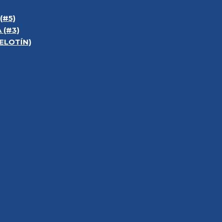
(#5)
 (#3)
ELOTÍN)