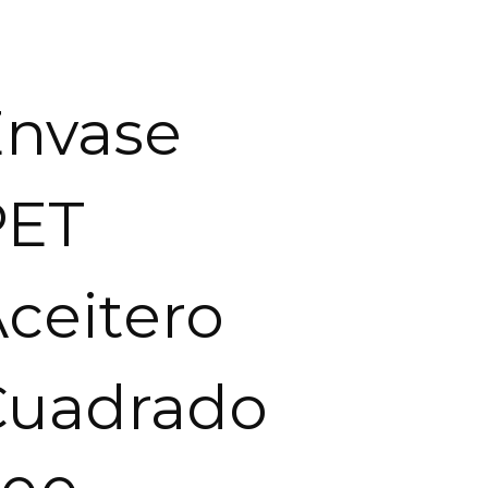
Envase
PET
ceitero
Cuadrado