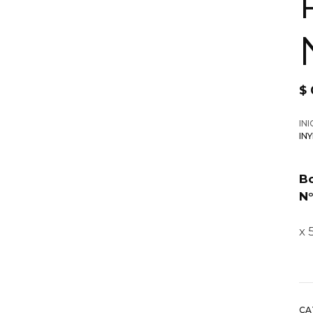
$
INI
IN
Bo
N°
x 
CA