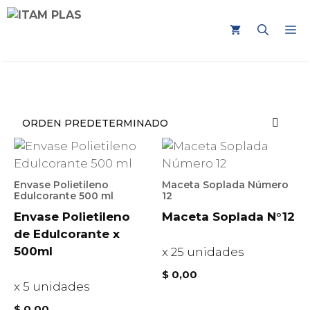
Saltar
al
M
contenido
Envase Polietileno
Maceta Soplada Número
Edulcorante 500 ml
12
Envase Polietileno
Maceta Soplada N°12
de Edulcorante x
500ml
x 25 unidades
$
0,00
x 5 unidades
$
0,00