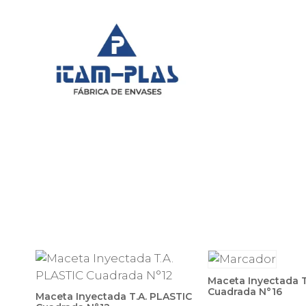
Saltar
al
contenido
Maceta Inyectada T
Cuadrada N°16
Maceta Inyectada T.A. PLASTIC